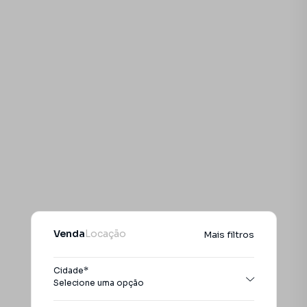
Venda
Locação
Mais filtros
Cidade*
Selecione uma opção
Todas as cidades