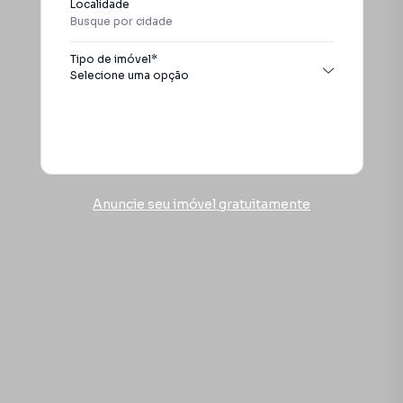
Localidade
Itanhaém
Tipo de imóvel*
Selecione uma opção
Todos os tipos
Apartamento
Buscar
Casa
Chácara
Conjunto comercial
Anuncie seu imóvel gratuitamente
Galpão / Barracão
Pousada
Sobrado
Terreno